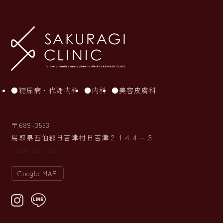
糖尿病・代謝内科
内科
美容皮膚科
〒689-3553
鳥取県西伯郡日吉津村日吉津２１４４−３
0859-30-3355
Google MAP