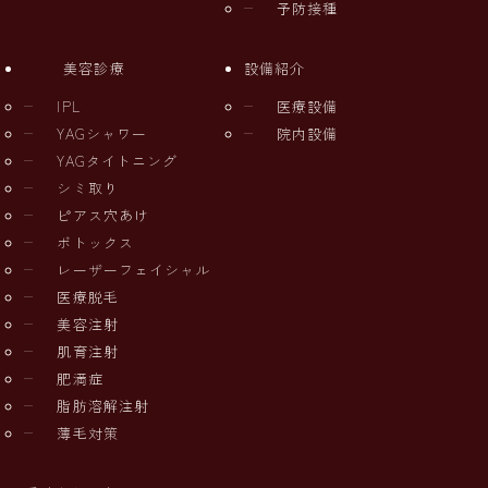
予防接種
美容診療
設備紹介
IPL
医療設備
YAGシャワー
院内設備
YAGタイトニング
シミ取り
ピアス穴あけ
ボトックス
レーザーフェイシャル
医療脱毛
美容注射
肌育注射
肥満症
脂肪溶解注射
薄毛対策