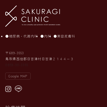
糖尿病・代謝内科
内科
美容皮膚科
〒689-3553
鳥取県西伯郡日吉津村日吉津２１４４−３
0859-30-3355
Google MAP