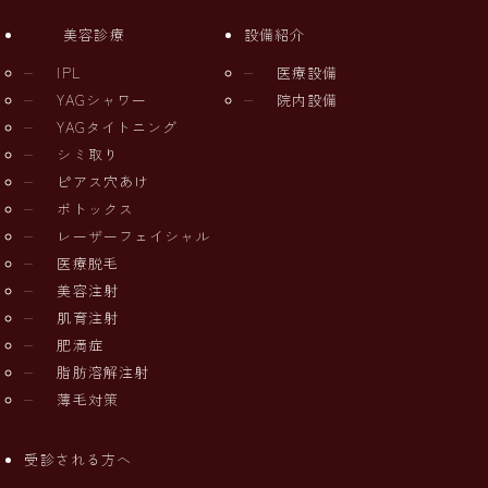
美容診療
設備紹介
IPL
医療設備
YAGシャワー
院内設備
YAGタイトニング
シミ取り
ピアス穴あけ
ボトックス
レーザーフェイシャル
医療脱毛
美容注射
肌育注射
肥満症
脂肪溶解注射
薄毛対策
受診される方へ