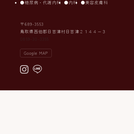
糖尿病・代謝内科
内科
美容皮膚科
〒689-3553
鳥取県西伯郡日吉津村日吉津２１４４−３
0859-30-3355
Google MAP