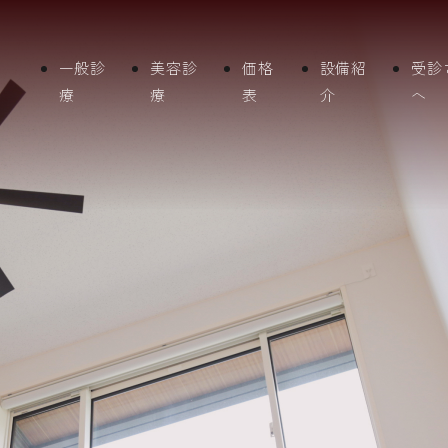
一般診
美容診
価格
設備紹
受診
療
療
表
介
へ