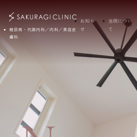
お知ら
当院につい
せ
て
糖尿病・代謝内科／内科／美容皮
膚科