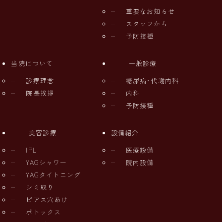
重要なお知らせ
スタッフから
予防接種
当院について
一般診療
診療理念
糖尿病･代謝内科
院長挨拶
内科
予防接種
美容診療
設備紹介
IPL
医療設備
YAGシャワー
院内設備
YAGタイトニング
シミ取り
ピアス穴あけ
ボトックス